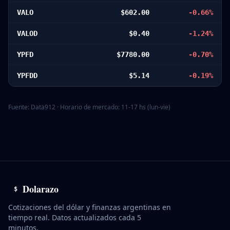
VALO
$
602.00
-0.66
%
VALOD
$
0.40
-1.24
%
YPFD
$
7780.00
-0.70
%
YPFDD
$
5.14
-0.19
%
Fuente:
Data912
· Horario de mercado: 11-17 hs (lun-vie)
Dolarazo
$
Cotizaciones del dólar y finanzas argentinas en
tiempo real. Datos actualizados cada 5
minutos.