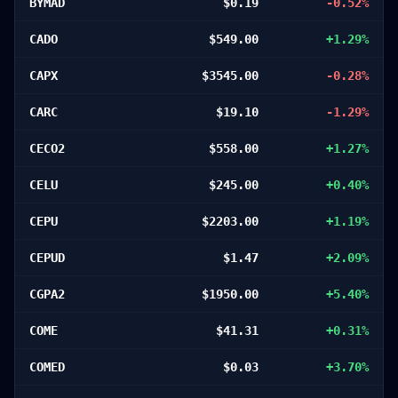
BYMAD
$
0.19
-0.52
%
CADO
$
549.00
+
1.29
%
CAPX
$
3545.00
-0.28
%
CARC
$
19.10
-1.29
%
CECO2
$
558.00
+
1.27
%
CELU
$
245.00
+
0.40
%
CEPU
$
2203.00
+
1.19
%
CEPUD
$
1.47
+
2.09
%
CGPA2
$
1950.00
+
5.40
%
COME
$
41.31
+
0.31
%
COMED
$
0.03
+
3.70
%