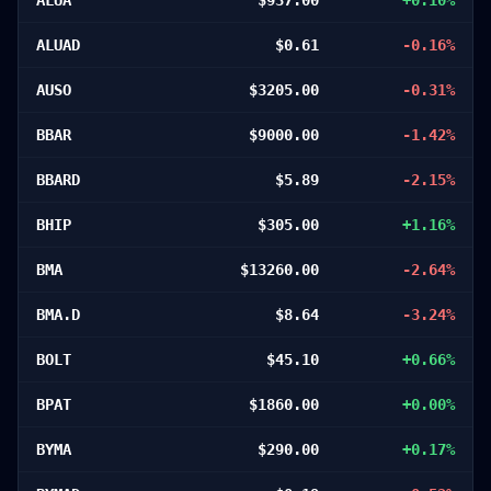
ALUA
$
937.00
+
0.10
%
ALUAD
$
0.61
-0.16
%
AUSO
$
3205.00
-0.31
%
BBAR
$
9000.00
-1.42
%
BBARD
$
5.89
-2.15
%
BHIP
$
305.00
+
1.16
%
BMA
$
13260.00
-2.64
%
BMA.D
$
8.64
-3.24
%
BOLT
$
45.10
+
0.66
%
BPAT
$
1860.00
+
0.00
%
BYMA
$
290.00
+
0.17
%