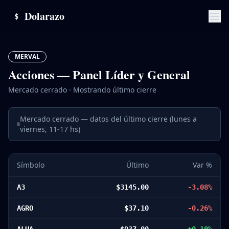
Dolarazo
$
MERVAL
Acciones — Panel Líder y General
Mercado cerrado · Mostrando último cierre
Mercado cerrado — datos del último cierre (lunes a
viernes, 11-17 hs)
Símbolo
Último
Var %
A3
$
3145.00
-3.08
%
AGRO
$
37.10
-0.26
%