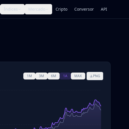
Índices
Mercado
Cripto
Conversor
API
1M
3M
6M
1A
MAX
PNG