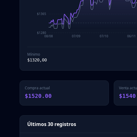
$1365
$1280
08/08
07/09
07/10
06/11
Mínimo
$
1320,00
Compra actual
Venta actu
$1520.00
$1540
Últimos 30 registros