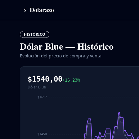
Dolarazo
$
HISTÓRICO
Dólar Blue — Histórico
Evolución del precio de compra y venta
$
1540,00
+
16.23
%
Dólar Blue
$1617
$1450